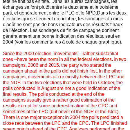
tête ne finit pas en tête. Dans les autres campagnes, les
échanges se font plutôt entre le deuxième et le troisième
parti, et généralement entre le PLC et le NPD.Dans les deux
élections qui se tiennent en octobre, les sondages du mois
d'août ne sont pas de bons indicateurs des résultats finaux
de l'élection. Les sondages de fin de campagne donnent
généralement une bonne indication des résultats, sauf en
2004 (voir les commentaires à côté de chaque graphique).
Since the 2000 election, movements -- rather substantial
ones --have been the norm in all the federal elections.
In two
campaigns, 2006 and 2015, the party who started the
campaign ahead in the polls did not finish first. In the other
campaigns, movements occur mostly between the LPC and
the NDP. In the two elections that were held in October, the
polls conducted in August are not a good indication of the
final results. The polls conducted at the end of the
campaigns usually give a rather good estimation of the
results except for some underestimation of the CPC and
sometimes of the LPC (but never of the NDP or the Bloc).
There is one major exception: In 2004 the polls predicted a
close race between the LPC and the CPC. The LPC finished
seven points ahead of the CPC. Analyses performed on the